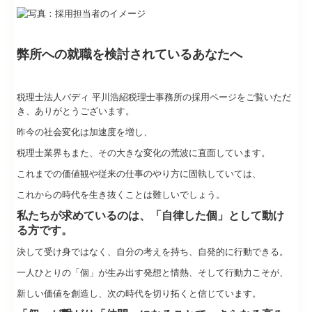
職員インタビュー
税理士法人バディ 平川浩紹税理士事務所の採用ページをご覧いただ
き、ありがとうございます。
募集概要
昨今の社会変化は加速度を増し、
税理士業界もまた、その大きな変化の荒波に直面しています。
応募フォーム
これまでの価値観や従来の仕事のやり方に固執していては、
料金や業務に関して
これからの時代を生き抜くことは難しいでしょう。
私たちが求めているのは、「自律した個」として動け
税理士をお探しの方へ
る方です。
決して受け身ではなく、自分の考えを持ち、自発的に行動できる。
料金・業務案内
一人ひとりの「個」が生み出す発想と情熱、そして行動力こそが、
相続のご相談
新しい価値を創造し、次の時代を切り拓くと信じています。
「個」が繋がり「仲間」になることで、さらなる高み
経営改善のお手伝いをします
へ。
経営計画のお手伝いをします
それぞれの個性が共通の目的に向かって力を発揮したとき、一人で
は成し得ない大きな価値が生まれます。
アクセス