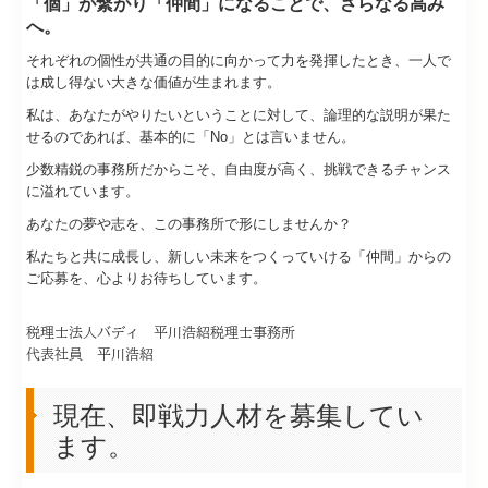
私は、あなたがやりたいということに対して、論理的な説明が果た
せるのであれば、基本的に「No」とは言いません。
お問い合わせ・ご予約・他
少数精鋭の事務所だからこそ、自由度が高く、挑戦できるチャンス
に溢れています。
お問い合わせ
あなたの夢や志を、この事務所で形にしませんか？
面談の申し込み
私たちと共に成長し、新しい未来をつくっていける「仲間」からの
ご応募を、心よりお待ちしています。
個人情報保護方針
税理士法人バディ 平川浩紹税理士事務所
サイトマップ
代表社員 平川浩紹
現在、即戦力人材を募集してい
ます。
即戦力人材について
雇用形態は、正社員です。
会計入力や各種書類作成、巡回監査など、税理士業務全般をお
任せできる方を募集しています。