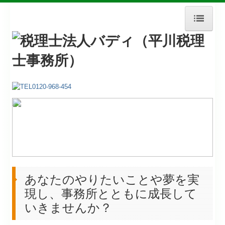
ホーム
お知らせ
事務所に関して
よくある質問Q&A
あなたのやりたいことや夢を実
サービス実例紹介
現し、事務所とともに成長して
LINEで学ぶショート動画
いきませんか？
採用情報
採用Q＆A
弊所への就職を検討されているあなたへ
先輩の声