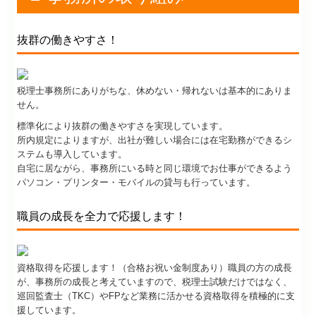
税理士事務所にありがちな、休めない・帰れないは基本的にありま
せん。
標準化により抜群の働きやすさを実現しています。
所内規定によりますが、出社が難しい場合には在宅勤務ができるシ
ステムも導入しています。
自宅に居ながら、事務所にいる時と同じ環境でお仕事ができるよう
パソコン・プリンター・モバイルの貸与も行っています。
職員の成長を全力で応援します！
資格取得を応援します！（合格お祝い金制度あり）職員の方の成長
が、事務所の成長と考えていますので、税理士試験だけではなく、
巡回監査士（TKC）やFPなど業務に活かせる資格取得を積極的に支
援しています。
働きながら自分を高めたい方には最高の職場だと思います！
お仕事の内容についても同様です！会計入力はもちろん、関与先を
訪問して経営者の方と直接お話をする機会のあるお客様との「窓
口」としての仕事も担当していただけます。