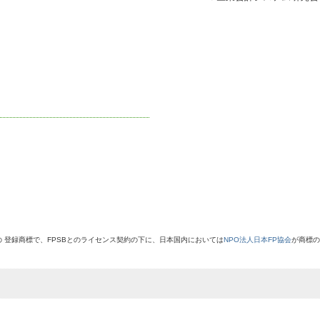
 Ltd.(FPSB)の 登録商標で、FPSBとのライセンス契約の下に、日本国内においては
NPO法人日本FP協会
が商標の