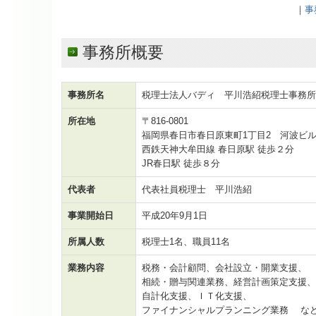
｜
事
事務所概要
事務所名
税理士法人バディ 平川浩紹税理士事務
所在地
〒816-0801
福岡県春日市春日原東町
1
丁目
2
河波ビ
西鉄天神大牟田線 春日原駅 徒歩２分
JR春日駅 徒歩８分
代表者
代表社員税理士 平川浩紹
事業開始日
平成20年9月1日
所属人数
税理士1名、職員11名
業務内容
税務・会計顧問、会社設立・開業支援、
相続・贈与関連業務、経営計画策定支援、
自計化支援、ＩＴ化支援、
ファイナンシャルプランニング業務 な