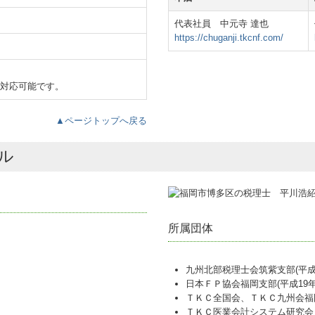
代表社員 中元寺 達也
https://chuganji.tkcnf.com/
り対応可能です。
▲ページトップへ戻る
ル
所属団体
九州北部税理士会筑紫支部(平成1
日本ＦＰ協会福岡支部(平成19年
ＴＫＣ全国会、ＴＫＣ九州会福
ＴＫＣ医業会計システム研究会