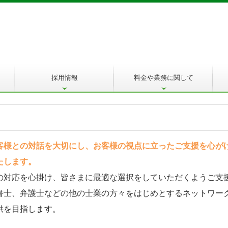
採用情報
料金や業務に関して
採用Q＆A
先輩の声
職員インタビュー
募集概要
応募フォーム
税理士をお探しの方へ
料金・業務案内
相続のご相談
経営改善のお手伝いをします
経営計画のお手伝いをします
客様との対話を大切にし、お客様の視点に立ったご支援を心が
たします。
の対応を心掛け、皆さまに最適な選択をしていただくようご支
書士、弁護士などの他の士業の方々をはじめとするネットワー
供を目指します。