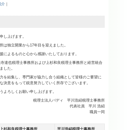
紹介
｜
申し上げます。
所は独立開業から17年目を迎えました。
援によるものと心から感謝いたしております。
中元寺達也税理士事務所および上杉和良税理士事務所と経営統合
ました。
力を結集し、専門家が協力し合う組織として皆様のご要望に
な決意をもって鋭意努力していく所存でございます。
うよろしくお願い申し上げます。
税理士法人バディ 平川浩紹税理士事務所
代表社員 平川 浩紹
職員一同
上杉和良税理士事務所
平川浩紹税理士事務所