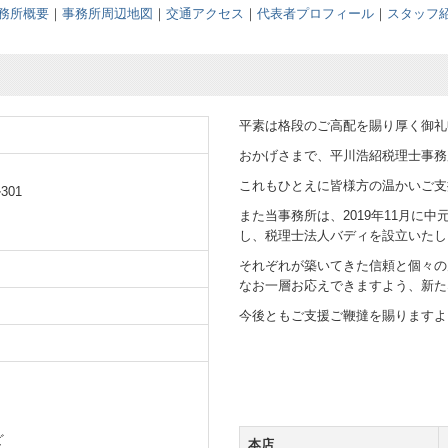
務所概要
｜
事務所周辺地図
｜
交通アクセス
｜
代表者プロフィール
｜
スタッフ
平素は格段のご高配を賜り厚く御礼
所
おかげさまで、平川浩紹税理士事務
これもひとえに皆様方の温かいご支
ル
301
また当事務所は、2019年11月に
し、税理士法人バディを設立いたし
それぞれが築いてきた信頼と個々の
なお一層お応えできますよう、新た
今後ともご支援ご鞭撻を賜りますよ
ど
本店